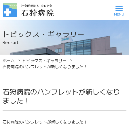
社会医療法人 ピエタ会
社会医療法人 ピエタ会
石狩病院
石狩病院
トピックス・ギャラリー
診療スケジュール
医療関係者
Recruit
アクセス
お問い合わせ
ホーム
トピックス・ギャラリー
石狩病院のパンフレットが新しくなりました！
病院案内
外来診療のご案内
石狩病院のパンフレットが新しくなり
ました！
入院のご案内
石狩病院のパンフレットが新しくなりました！
診療科のご案内