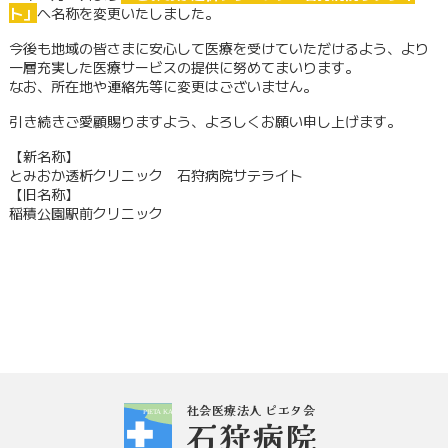
ト」
へ名称を変更いたしました。
今後も地域の皆さまに安心して医療を受けていただけるよう、より
部門紹介
一層充実した医療サービスの提供に努めてまいります。
なお、所在地や連絡先等に変更はございません。
採用情報
引き続きご愛顧賜りますよう、よろしくお願い申し上げます。
【新名称】
とみおか透析クリニック 石狩病院サテライト
【旧名称】
看護部
稲積公園駅前クリニック
健康診断のご案内
新着情報
休診情報
トピックス・ギャラリー
社会医療法人 ピエタ会
石狩病院