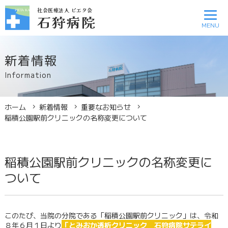
社会医療法人 ピエタ会
社会医療法人 ピエタ会
石狩病院
石狩病院
新着情報
診療スケジュール
医療関係者
Information
アクセス
お問い合わせ
ホーム
新着情報
重要なお知らせ
稲積公園駅前クリニックの名称変更について
病院案内
外来診療のご案内
稲積公園駅前クリニックの名称変更に
ついて
入院のご案内
このたび、当院の分院である「稲積公園駅前クリニック」は、令和
診療科のご案内
８年６月１日より
「とみおか透析クリニック 石狩病院サテライ