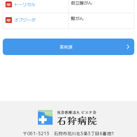
前立腺がん
トーリセル
腎がん
オプジーボ
薬剤課
社会医療法人 ピエタ会
石狩病院
〒061-3213 石狩市花川北3条3丁目6番地1