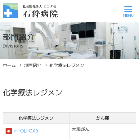
社会医療法人 ピエタ会
社会医療法人 ピエタ会
石狩病院
石狩病院
部門紹介
診療スケジュール
医療関係者
Divisions
アクセス
お問い合わせ
ホーム
部門紹介
化学療法レジメン
病院案内
化学療法レジメン
外来診療のご案内
入院のご案内
化学療法レジメン
がん種
大腸がん
mFOLFOX6
診療科のご案内