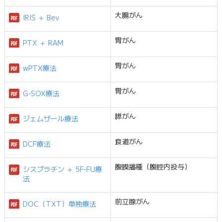
大腸がん
IRIS ＋ Bev
胃がん
PTX ＋ RAM
胃がん
wPTX療法
胃がん
G-SOX療法
膵がん
ジェムザール療法
食道がん
DCF療法
腹膜播種（腹腔内投与）
シスプラチン ＋ 5F-FU療
法
前立腺がん
DOC（TXT）単独療法